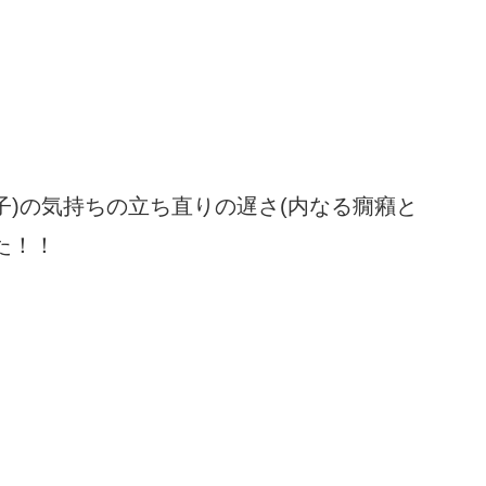
子)の気持ちの立ち直りの遅さ(内なる癇癪と
た！！