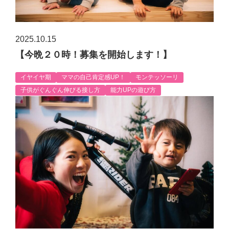
2025.10.15
【今晩２０時！募集を開始します！】
イヤイヤ期
ママの自己肯定感UP！
モンテッソーリ
子供がぐんぐん伸びる接し方
能力UPの遊び方