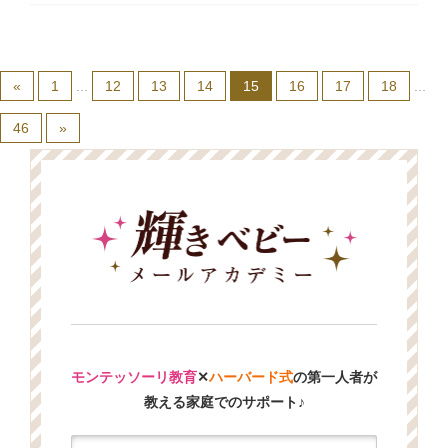
«
1
...
12
13
14
15
16
17
18
...
46
»
モンテッソーリ教育
✕
ハーバード式
の第一人者が
教える家庭でのサポート♪