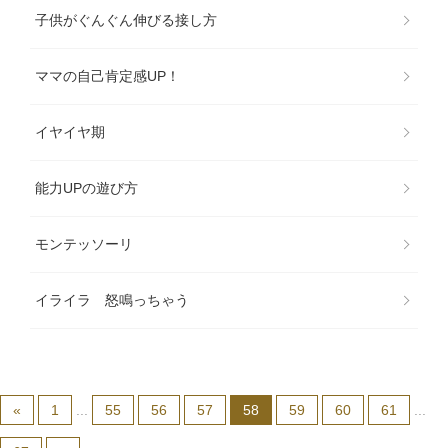
子供がぐんぐん伸びる接し方
ママの自己肯定感UP！
イヤイヤ期
能力UPの遊び方
モンテッソーリ
イライラ 怒鳴っちゃう
«
1
...
55
56
57
58
59
60
61
...